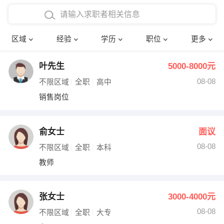
在校学生工作经验
本科
行政后勤
建筑装潢
确定
区域
经验
学历
职位
更多
三年以上工作经验
硕士
销售岗位
教师
叶先生
5000-8000元
四年以上工作经验
博士
文员
护士
08-08
不限区域
全职
高中
五年以上工作经验
财务会计
传单派发
销售岗位
十年以上工作经验
超市零售
促销导购
俞女士
面议
网络IT
保健按摩
08-08
不限区域
全职
本科
教师
快递员
前台接待
收银员
技术员/工程师
张女士
3000-4000元
08-08
水电/机修
部门经理
不限区域
全职
大专