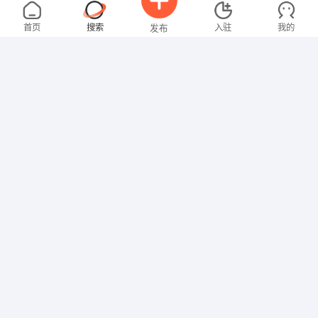
黄先生
4000-5000元
08-06
不限区域
全职
首页
搜索
入驻
我的
发布
技工/普工
温女士
4000-5000元
08-06
不限区域
全职
大专
招聘信息
求职简历
文员
叶女士
4000-5000元
08-06
不限区域
全职
技工/普工
张先生
面议
08-06
不限区域
全职