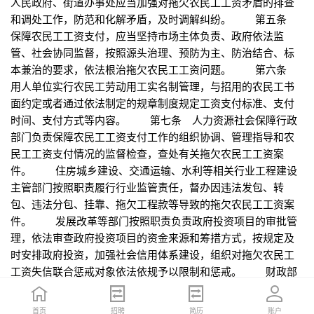
人民政府、街道办事处应当加强对拖欠农民工工资矛盾的排查
和调处工作，防范和化解矛盾，及时调解纠纷。 第五条
保障农民工工资支付，应当坚持市场主体负责、政府依法监
管、社会协同监督，按照源头治理、预防为主、防治结合、标
本兼治的要求，依法根治拖欠农民工工资问题。 第六条
用人单位实行农民工劳动用工实名制管理，与招用的农民工书
面约定或者通过依法制定的规章制度规定工资支付标准、支付
时间、支付方式等内容。 第七条 人力资源社会保障行政
部门负责保障农民工工资支付工作的组织协调、管理指导和农
民工工资支付情况的监督检查，查处有关拖欠农民工工资案
件。 住房城乡建设、交通运输、水利等相关行业工程建设
主管部门按照职责履行行业监管责任，督办因违法发包、转
包、违法分包、挂靠、拖欠工程款等导致的拖欠农民工工资案
件。 发展改革等部门按照职责负责政府投资项目的审批管
理，依法审查政府投资项目的资金来源和筹措方式，按规定及
时安排政府投资，加强社会信用体系建设，组织对拖欠农民工
工资失信联合惩戒对象依法依规予以限制和惩戒。 财政部
门负责政府投资资金的预算管理，根据经批准的预算按规定及
时足额拨付政府投资资金。 公安机关负责及时受理、侦办
首页
首页
招聘
招聘
简历
简历
账户
账户